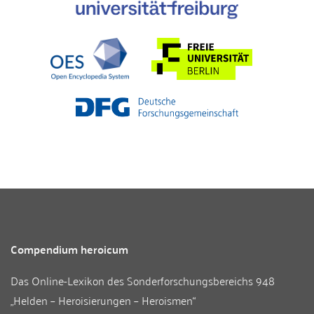
Compendium heroicum
Das Online-Lexikon des
Sonderforschungsbereichs 948
„Helden – Heroisierungen – Heroismen“