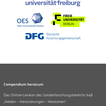
Compendium heroicum
Das Online-Lexikon des
Sonderforschungsbereichs 948
„Helden – Heroisierungen – Heroismen“