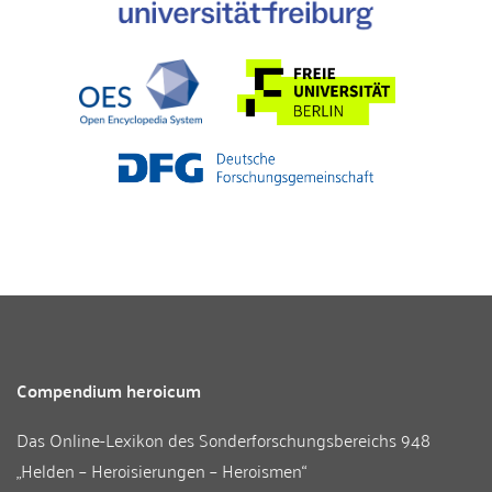
Compendium heroicum
Das Online-Lexikon des
Sonderforschungsbereichs 948
„Helden – Heroisierungen – Heroismen“