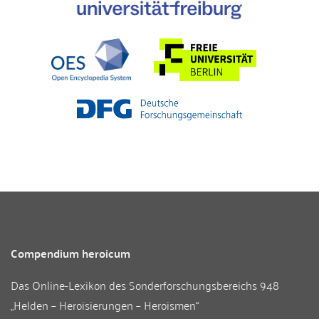
Compendium heroicum
Das Online-Lexikon des
Sonderforschungsbereichs 948
„Helden – Heroisierungen – Heroismen“