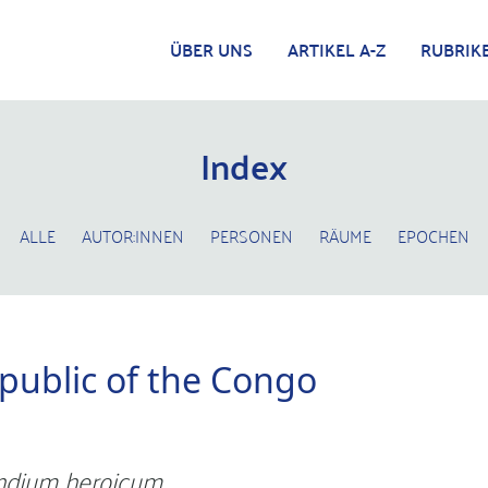
ÜBER UNS
ARTIKEL A-Z
RUBRIK
Index
ALLE
AUTOR:INNEN
PERSONEN
RÄUME
EPOCHEN
public of the Congo
dium heroicum