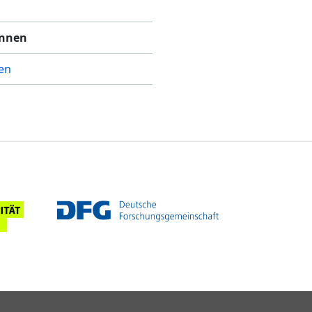
innen
en