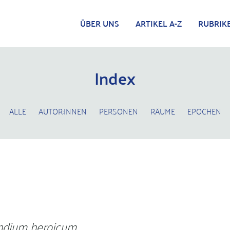
ÜBER UNS
ARTIKEL A-Z
RUBRIK
Index
ALLE
AUTOR:INNEN
PERSONEN
RÄUME
EPOCHEN
dium heroicum