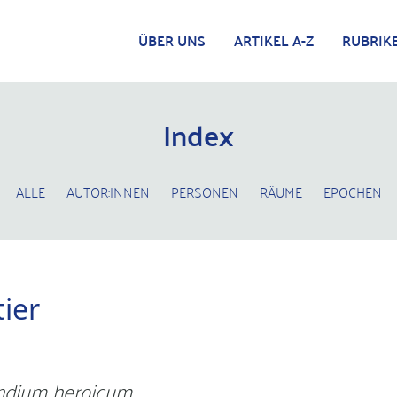
ÜBER UNS
ARTIKEL A-Z
RUBRIK
Index
ALLE
AUTOR:INNEN
PERSONEN
RÄUME
EPOCHEN
ier
dium heroicum