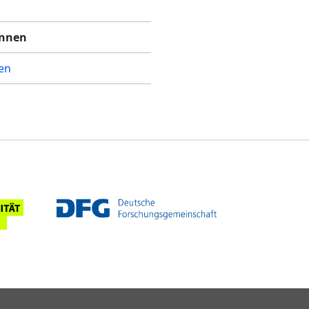
innen
en