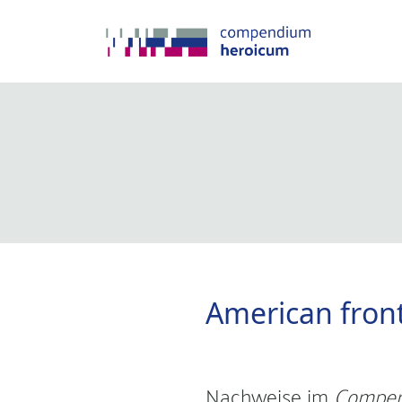
American front
Nachweise im
Compen