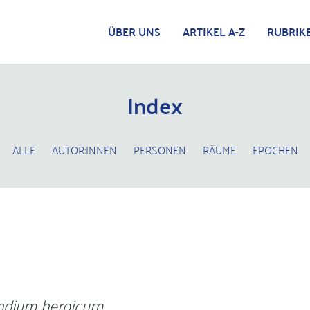
ÜBER UNS
ARTIKEL A-Z
RUBRIK
Index
ALLE
AUTOR:INNEN
PERSONEN
RÄUME
EPOCHEN
dium heroicum