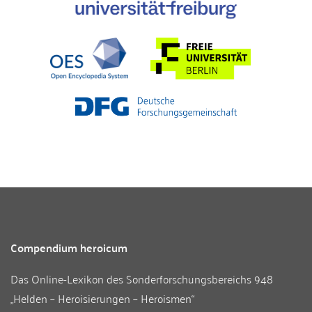
Compendium heroicum
Das Online-Lexikon des
Sonderforschungsbereichs 948
„Helden – Heroisierungen – Heroismen“