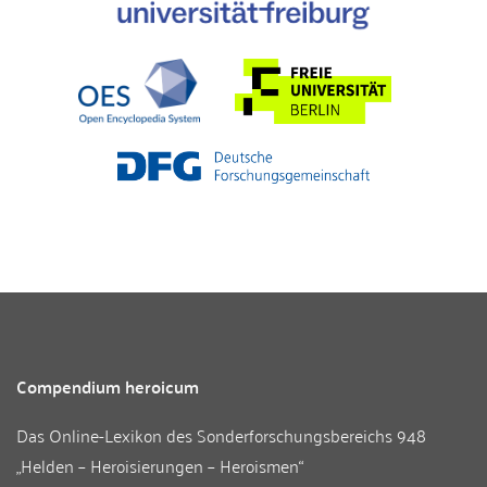
Compendium heroicum
Das Online-Lexikon des
Sonderforschungsbereichs 948
„Helden – Heroisierungen – Heroismen“