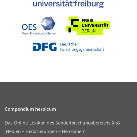
Compendium heroicum
Das Online-Lexikon des
Sonderforschungsbereichs 948
„Helden – Heroisierungen – Heroismen“