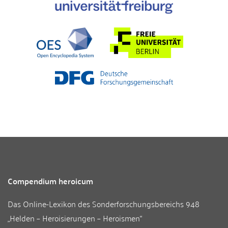
Compendium heroicum
Das Online-Lexikon des
Sonderforschungsbereichs 948
„Helden – Heroisierungen – Heroismen“