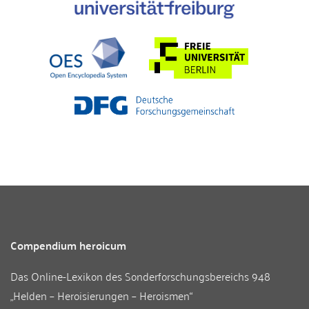
Compendium heroicum
Das Online-Lexikon des
Sonderforschungsbereichs 948
„Helden – Heroisierungen – Heroismen“