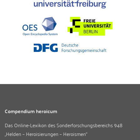
Compendium heroicum
Das Online-Lexikon des
Sonderforschungsbereichs 948
„Helden – Heroisierungen – Heroismen“