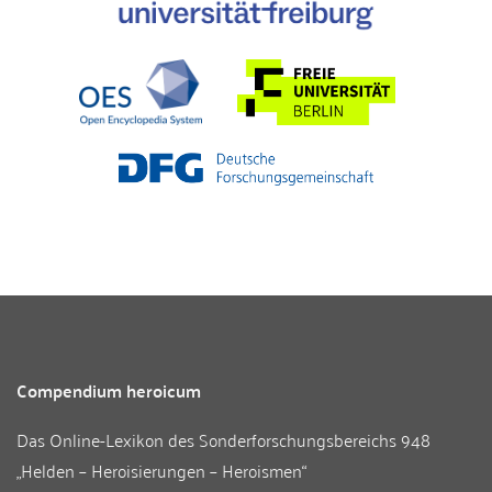
Compendium heroicum
Das Online-Lexikon des
Sonderforschungsbereichs 948
„Helden – Heroisierungen – Heroismen“