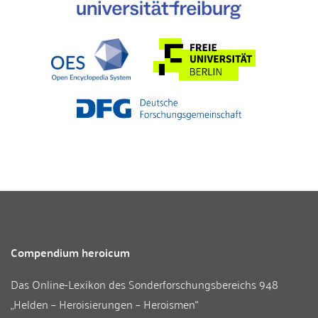
Compendium heroicum
Das Online-Lexikon des
Sonderforschungsbereichs 948
„Helden – Heroisierungen – Heroismen“