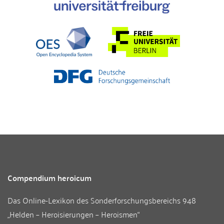
Compendium heroicum
Das Online-Lexikon des
Sonderforschungsbereichs 948
„Helden – Heroisierungen – Heroismen“