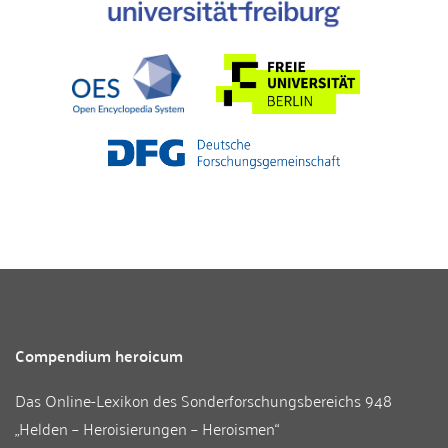
Compendium heroicum
Das Online-Lexikon des
Sonderforschungsbereichs 948
„Helden – Heroisierungen – Heroismen“