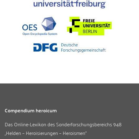
Compendium heroicum
Das Online-Lexikon des
Sonderforschungsbereichs 948
„Helden – Heroisierungen – Heroismen“