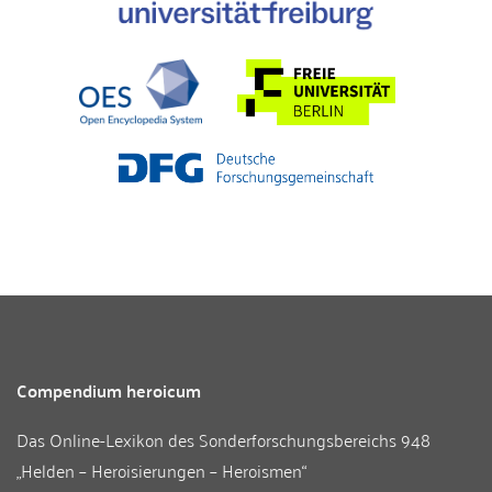
Compendium heroicum
Das Online-Lexikon des
Sonderforschungsbereichs 948
„Helden – Heroisierungen – Heroismen“