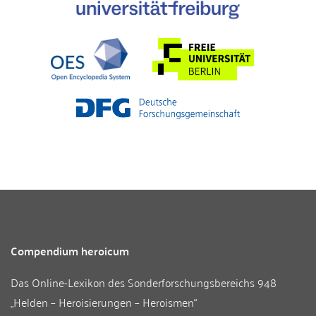
Compendium heroicum
Das Online-Lexikon des
Sonderforschungsbereichs 948
„Helden – Heroisierungen – Heroismen“