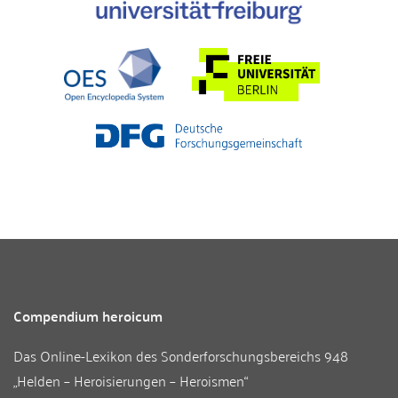
Compendium heroicum
Das Online-Lexikon des
Sonderforschungsbereichs 948
„Helden – Heroisierungen – Heroismen“