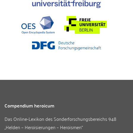
Compendium heroicum
Das Online-Lexikon des
Sonderforschungsbereichs 948
„Helden – Heroisierungen – Heroismen“