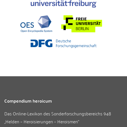
Compendium heroicum
Das Online-Lexikon des
Sonderforschungsbereichs 948
„Helden – Heroisierungen – Heroismen“