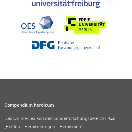
Compendium heroicum
Das Online-Lexikon des
Sonderforschungsbereichs 948
„Helden – Heroisierungen – Heroismen“