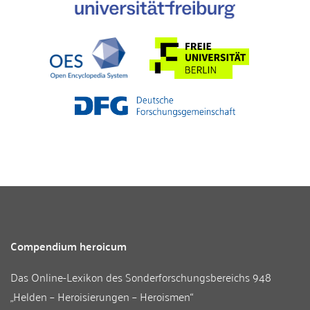
Compendium heroicum
Das Online-Lexikon des
Sonderforschungsbereichs 948
„Helden – Heroisierungen – Heroismen“