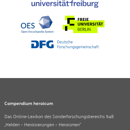
Compendium heroicum
Das Online-Lexikon des
Sonderforschungsbereichs 948
„Helden – Heroisierungen – Heroismen“