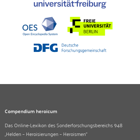
Compendium heroicum
Das Online-Lexikon des
Sonderforschungsbereichs 948
„Helden – Heroisierungen – Heroismen“