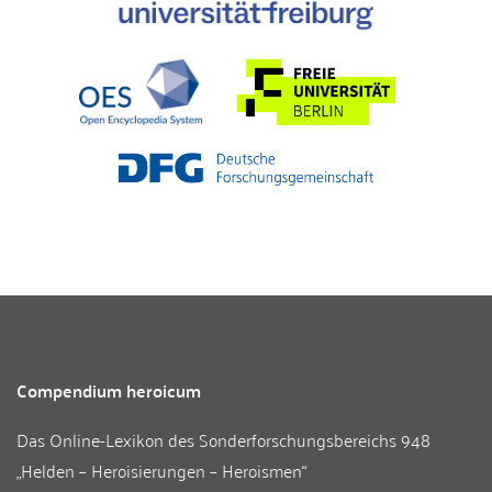
Compendium heroicum
Das Online-Lexikon des
Sonderforschungsbereichs 948
„Helden – Heroisierungen – Heroismen“