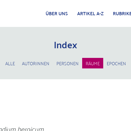
ÜBER UNS
ARTIKEL A-Z
RUBRIK
Index
ALLE
AUTOR:INNEN
PERSONEN
RÄUME
EPOCHEN
dium heroicum