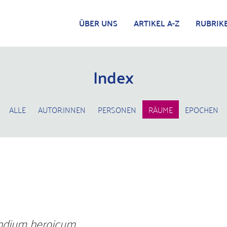
ÜBER UNS
ARTIKEL A-Z
RUBRIK
Index
ALLE
AUTOR:INNEN
PERSONEN
RÄUME
EPOCHEN
dium heroicum