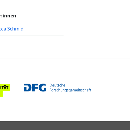
r:innen
cca Schmid