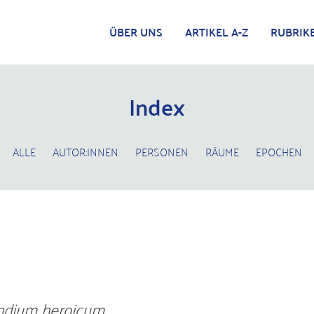
ÜBER UNS
ARTIKEL A-Z
RUBRIK
Index
ALLE
AUTOR:INNEN
PERSONEN
RÄUME
EPOCHEN
dium heroicum