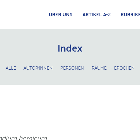
ÜBER UNS
ARTIKEL A-Z
RUBRIK
Index
ALLE
AUTOR:INNEN
PERSONEN
RÄUME
EPOCHEN
dium heroicum