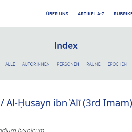
ÜBER UNS
ARTIKEL A-Z
RUBRIK
Index
ALLE
AUTOR:INNEN
PERSONEN
RÄUME
EPOCHEN
/ Al-Ḥusayn ibn ʿAlī (3rd Imam
dium heroicum