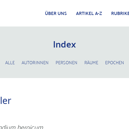
ÜBER UNS
ARTIKEL A-Z
RUBRIK
Index
ALLE
AUTOR:INNEN
PERSONEN
RÄUME
EPOCHEN
ler
dium heroicum