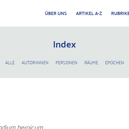
ÜBER UNS
ARTIKEL A-Z
RUBRIK
Index
ALLE
AUTOR:INNEN
PERSONEN
RÄUME
EPOCHEN
dium heroicum