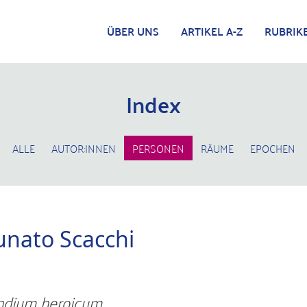
ÜBER UNS
ARTIKEL A-Z
RUBRIK
Index
ALLE
AUTOR:INNEN
PERSONEN
RÄUME
EPOCHEN
unato Scacchi
dium heroicum