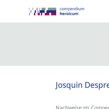
Josquin Despr
Nachweise im
Compen