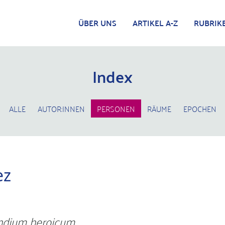
ÜBER UNS
ARTIKEL A-Z
RUBRIK
Index
ALLE
AUTOR:INNEN
PERSONEN
RÄUME
EPOCHEN
ez
dium heroicum