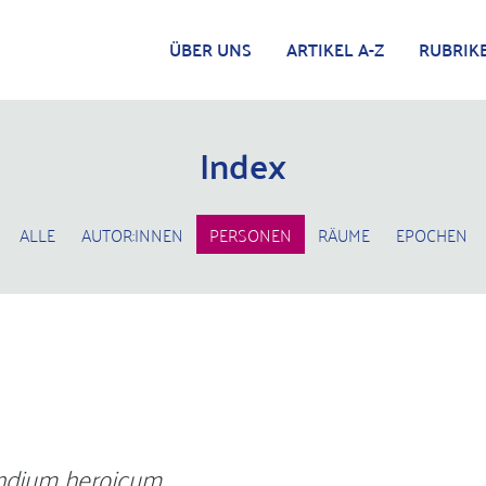
ÜBER UNS
ARTIKEL A-Z
RUBRIK
Index
ALLE
AUTOR:INNEN
PERSONEN
RÄUME
EPOCHEN
dium heroicum