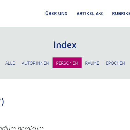
ÜBER UNS
ARTIKEL A-Z
RUBRIK
Index
ALLE
AUTOR:INNEN
PERSONEN
RÄUME
EPOCHEN
)
dium heroicum