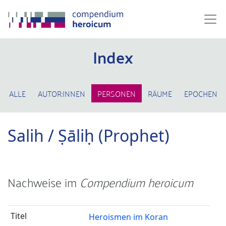
Index
ALLE
AUTOR:INNEN
PERSONEN
RÄUME
EPOCHEN
Salih / Ṣāliḥ (Prophet)
Nachweise im
Compendium heroicum
Heroismen im Koran